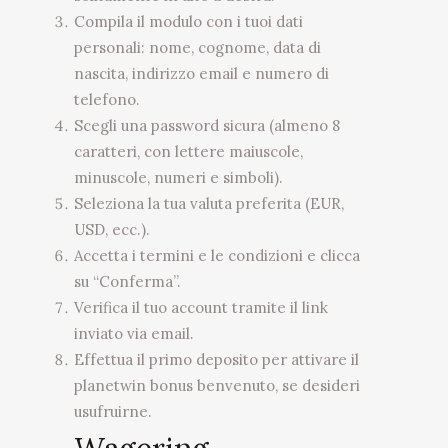
Compila il modulo con i tuoi dati
personali: nome, cognome, data di
nascita, indirizzo email e numero di
telefono.
Scegli una password sicura (almeno 8
caratteri, con lettere maiuscole,
minuscole, numeri e simboli).
Seleziona la tua valuta preferita (EUR,
USD, ecc.).
Accetta i termini e le condizioni e clicca
su “Conferma”.
Verifica il tuo account tramite il link
inviato via email.
Effettua il primo deposito per attivare il
planetwin bonus benvenuto, se desideri
usufruirne.