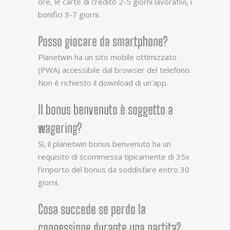
ore, le carte di credito 2-5 giorni lavorativi, i
bonifici 3-7 giorni.
Posso giocare da smartphone?
Planetwin ha un sito mobile ottimizzato
(PWA) accessibile dal browser del telefono.
Non è richiesto il download di un’app.
Il bonus benvenuto è soggetto a
wagering?
Sì, il planetwin bonus benvenuto ha un
requisito di scommessa tipicamente di 35x
l’importo del bonus da soddisfare entro 30
giorni.
Cosa succede se perdo la
connessione durante una partita?