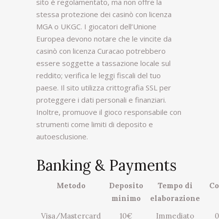
sito è regolamentato, ma non offre la
stessa protezione dei casinò con licenza
MGA o UKGC. I giocatori dell’Unione
Europea devono notare che le vincite da
casinò con licenza Curacao potrebbero
essere soggette a tassazione locale sul
reddito; verifica le leggi fiscali del tuo
paese. Il sito utilizza crittografia SSL per
proteggere i dati personali e finanziari.
Inoltre, promuove il gioco responsabile con
strumenti come limiti di deposito e
autoesclusione.
Banking & Payments
Metodo
Deposito
Tempo di
Co
minimo
elaborazione
Visa/Mastercard
10€
Immediato
0