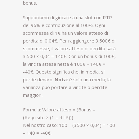
bonus.
Supponiamo di giocare a una slot con RTP
del 96% e contribuzione al 100%. Ogni
scommessa di 1€ ha un valore atteso di
perdita di 0,04€. Per raggiungere 3.500€ di
scommesse, il valore atteso di perdita sarà
3.500 × 0,04 = 140€. Con un bonus di 100€,
la vincita attesa netta è 100€ – 140€ =
-40€. Questo significa che, in media, si
perde denaro.
Nota:
è solo una media; la
varianza può portare a vincite o perdite
maggiori.
Formula: Valore atteso = (Bonus –
(Requisito × (1 – RTP)))
Nel nostro caso: 100 – (3500 × 0,04) = 100
– 140 = -40€.