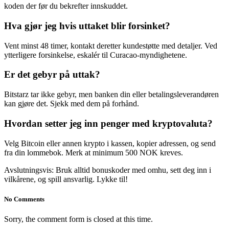
koden der før du bekrefter innskuddet.
Hva gjør jeg hvis uttaket blir forsinket?
Vent minst 48 timer, kontakt deretter kundestøtte med detaljer. Ved
ytterligere forsinkelse, eskalér til Curacao-myndighetene.
Er det gebyr på uttak?
Bitstarz tar ikke gebyr, men banken din eller betalingsleverandøren
kan gjøre det. Sjekk med dem på forhånd.
Hvordan setter jeg inn penger med kryptovaluta?
Velg Bitcoin eller annen krypto i kassen, kopier adressen, og send
fra din lommebok. Merk at minimum 500 NOK kreves.
Avslutningsvis: Bruk alltid bonuskoder med omhu, sett deg inn i
vilkårene, og spill ansvarlig. Lykke til!
No Comments
Sorry, the comment form is closed at this time.