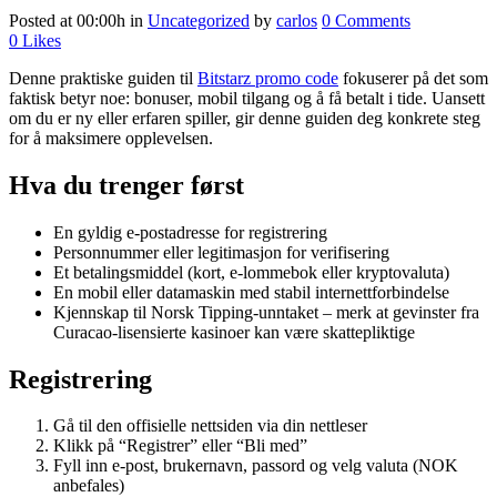
Posted at 00:00h
in
Uncategorized
by
carlos
0 Comments
0
Likes
Denne praktiske guiden til
Bitstarz promo code
fokuserer på det som
faktisk betyr noe: bonuser, mobil tilgang og å få betalt i tide. Uansett
om du er ny eller erfaren spiller, gir denne guiden deg konkrete steg
for å maksimere opplevelsen.
Hva du trenger først
En gyldig e-postadresse for registrering
Personnummer eller legitimasjon for verifisering
Et betalingsmiddel (kort, e-lommebok eller kryptovaluta)
En mobil eller datamaskin med stabil internettforbindelse
Kjennskap til Norsk Tipping-unntaket – merk at gevinster fra
Curacao-lisensierte kasinoer kan være skattepliktige
Registrering
Gå til den offisielle nettsiden via din nettleser
Klikk på “Registrer” eller “Bli med”
Fyll inn e-post, brukernavn, passord og velg valuta (NOK
anbefales)