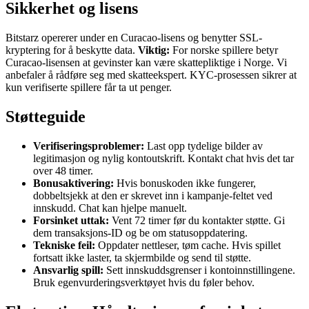
Sikkerhet og lisens
Bitstarz opererer under en Curacao-lisens og benytter SSL-
kryptering for å beskytte data.
Viktig:
For norske spillere betyr
Curacao-lisensen at gevinster kan være skattepliktige i Norge. Vi
anbefaler å rådføre seg med skatteekspert. KYC-prosessen sikrer at
kun verifiserte spillere får ta ut penger.
Støtteguide
Verifiseringsproblemer:
Last opp tydelige bilder av
legitimasjon og nylig kontoutskrift. Kontakt chat hvis det tar
over 48 timer.
Bonusaktivering:
Hvis bonuskoden ikke fungerer,
dobbeltsjekk at den er skrevet inn i kampanje-feltet ved
innskudd. Chat kan hjelpe manuelt.
Forsinket uttak:
Vent 72 timer før du kontakter støtte. Gi
dem transaksjons-ID og be om statusoppdatering.
Tekniske feil:
Oppdater nettleser, tøm cache. Hvis spillet
fortsatt ikke laster, ta skjermbilde og send til støtte.
Ansvarlig spill:
Sett innskuddsgrenser i kontoinnstillingene.
Bruk egenvurderingsverktøyet hvis du føler behov.