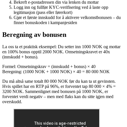
Bekreft e-postadressen din via lenken du mottar
Logg inn og fullfør KYC-verifisering ved å laste opp
legitimasjon (pass eller førerkort)
Gjør et første innskudd for å aktivere velkomstbonusen – du
finner bonuskoden i kampanjesiden
Beregning av bonusen
La oss ta et praktisk eksempel: Du setter inn 1000 NOK og mottar
en 100% bonus opptil 2000 NOK. Omsetningskravet er 40x
(innskudd + bonus).
Formel: Omsetningskrav = (innskudd + bonus) × 40
Beregning: (1000 NOK + 1000 NOK) × 40 = 80 000 NOK
Du må altså satse totalt 80 000 NOK før du kan ta ut gevinsten.
Hvis spillet har en RTP på 96%, er forventet tap 80 000 × 4% =
3200 NOK. Sammenlignet med bonusen på 1000 NOK, er
forventet verdi negativ – men med flaks kan du sitte igjen med
overskudd.