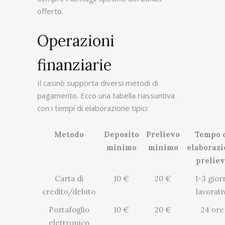
offerto.
Operazioni
finanziarie
Il casinò supporta diversi metodi di
pagamento. Ecco una tabella riassuntiva
con i tempi di elaborazione tipici:
Metodo
Deposito
Prelievo
Tempo 
minimo
minimo
elaboraz
prelie
Carta di
10 €
20 €
1-3 gior
credito/debito
lavorati
Portafoglio
10 €
20 €
24 ore
elettronico