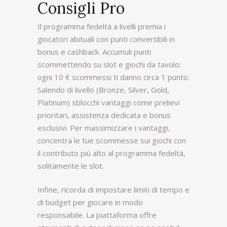
Consigli Pro
Il programma fedeltà a livelli premia i
giocatori abituali con punti convertibili in
bonus e cashback. Accumuli punti
scommettendo su slot e giochi da tavolo:
ogni 10 € scommessi ti danno circa 1 punto.
Salendo di livello (Bronze, Silver, Gold,
Platinum) sblocchi vantaggi come prelievi
prioritari, assistenza dedicata e bonus
esclusivi. Per massimizzare i vantaggi,
concentra le tue scommesse sui giochi con
il contributo più alto al programma fedeltà,
solitamente le slot.
Infine, ricorda di impostare limiti di tempo e
di budget per giocare in modo
responsabile. La piattaforma offre