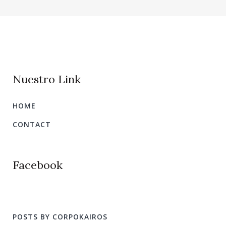
Nuestro Link
HOME
CONTACT
Facebook
POSTS BY CORPOKAIROS