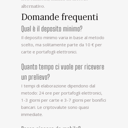
alternativo.
Domande frequenti
Qual è il deposito minimo?
Il deposito minimo varia in base al metodo
scelto, ma solitamente parte da 10 € per
carte e portafogli elettronici.
Quanto tempo ci vuole per ricevere
un prelievo?
I tempi di elaborazione dipendono dal
metodo: 24 ore per portafogli elettronici,
1-3 giorni per carte e 3-7 giorni per bonifici
bancari. Le criptovalute sono quasi
immediate.