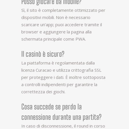
Posso giocare da mobile?
Sì, il sito è completamente ottimizzato per
dispositivi mobili. Non è necessario
scaricare un’app; puoi accedere tramite il
browser e aggiungere la pagina alla
schermata principale come PWA.
Il casinò è sicuro?
La piattaforma è regolamentata dalla
licenza Curacao e utilizza crittografia SSL
per proteggere i dati. È inoltre sottoposta
a controlli indipendenti per garantire la
correttezza dei giochi.
Cosa succede se perdo la
connessione durante una partita?
In caso di disconnessione, il round in corso