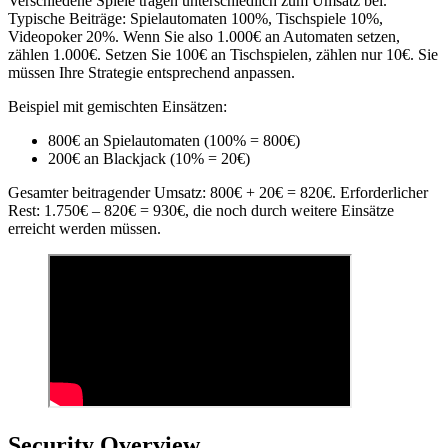
Verschiedene Spiele tragen unterschiedlich zum Umsatz bei.
Typische Beiträge: Spielautomaten 100%, Tischspiele 10%,
Videopoker 20%. Wenn Sie also 1.000€ an Automaten setzen,
zählen 1.000€. Setzen Sie 100€ an Tischspielen, zählen nur 10€. Sie
müssen Ihre Strategie entsprechend anpassen.
Beispiel mit gemischten Einsätzen:
800€ an Spielautomaten (100% = 800€)
200€ an Blackjack (10% = 20€)
Gesamter beitragender Umsatz: 800€ + 20€ = 820€. Erforderlicher
Rest: 1.750€ – 820€ = 930€, die noch durch weitere Einsätze
erreicht werden müssen.
Security Overview