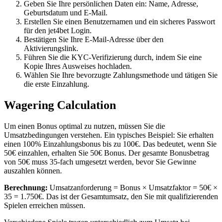
Geben Sie Ihre persönlichen Daten ein: Name, Adresse,
Geburtsdatum und E-Mail.
Erstellen Sie einen Benutzernamen und ein sicheres Passwort
für den jet4bet Login.
Bestätigen Sie Ihre E-Mail-Adresse über den
Aktivierungslink.
Führen Sie die KYC-Verifizierung durch, indem Sie eine
Kopie Ihres Ausweises hochladen.
Wählen Sie Ihre bevorzugte Zahlungsmethode und tätigen Sie
die erste Einzahlung.
Wagering Calculation
Um einen Bonus optimal zu nutzen, müssen Sie die
Umsatzbedingungen verstehen. Ein typisches Beispiel: Sie erhalten
einen 100% Einzahlungsbonus bis zu 100€. Das bedeutet, wenn Sie
50€ einzahlen, erhalten Sie 50€ Bonus. Der gesamte Bonusbetrag
von 50€ muss 35-fach umgesetzt werden, bevor Sie Gewinne
auszahlen können.
Berechnung:
Umsatzanforderung = Bonus × Umsatzfaktor = 50€ ×
35 = 1.750€. Das ist der Gesamtumsatz, den Sie mit qualifizierenden
Spielen erreichen müssen.