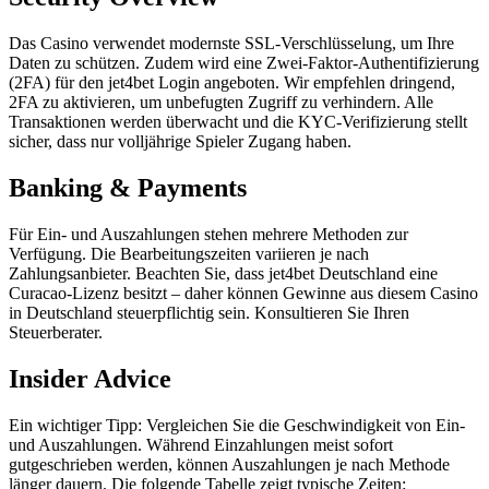
Das Casino verwendet modernste SSL-Verschlüsselung, um Ihre
Daten zu schützen. Zudem wird eine Zwei-Faktor-Authentifizierung
(2FA) für den jet4bet Login angeboten. Wir empfehlen dringend,
2FA zu aktivieren, um unbefugten Zugriff zu verhindern. Alle
Transaktionen werden überwacht und die KYC-Verifizierung stellt
sicher, dass nur volljährige Spieler Zugang haben.
Banking & Payments
Für Ein- und Auszahlungen stehen mehrere Methoden zur
Verfügung. Die Bearbeitungszeiten variieren je nach
Zahlungsanbieter. Beachten Sie, dass jet4bet Deutschland eine
Curacao-Lizenz besitzt – daher können Gewinne aus diesem Casino
in Deutschland steuerpflichtig sein. Konsultieren Sie Ihren
Steuerberater.
Insider Advice
Ein wichtiger Tipp: Vergleichen Sie die Geschwindigkeit von Ein-
und Auszahlungen. Während Einzahlungen meist sofort
gutgeschrieben werden, können Auszahlungen je nach Methode
länger dauern. Die folgende Tabelle zeigt typische Zeiten: