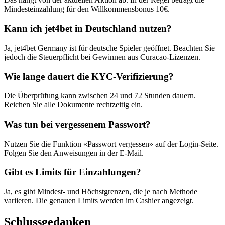
Mindesteinzahlung für den Willkommensbonus 10€.
Kann ich jet4bet in Deutschland nutzen?
Ja, jet4bet Germany ist für deutsche Spieler geöffnet. Beachten Sie
jedoch die Steuerpflicht bei Gewinnen aus Curacao-Lizenzen.
Wie lange dauert die KYC-Verifizierung?
Die Überprüfung kann zwischen 24 und 72 Stunden dauern.
Reichen Sie alle Dokumente rechtzeitig ein.
Was tun bei vergessenem Passwort?
Nutzen Sie die Funktion «Passwort vergessen» auf der Login-Seite.
Folgen Sie den Anweisungen in der E-Mail.
Gibt es Limits für Einzahlungen?
Ja, es gibt Mindest- und Höchstgrenzen, die je nach Methode
variieren. Die genauen Limits werden im Cashier angezeigt.
Schlussgedanken