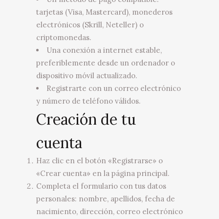
tarjetas (Visa, Mastercard), monederos
electrónicos (Skrill, Neteller) o
criptomonedas.
Una conexión a internet estable,
preferiblemente desde un ordenador o
dispositivo móvil actualizado.
Registrarte con un correo electrónico
y número de teléfono válidos.
Creación de tu
cuenta
Haz clic en el botón «Registrarse» o
«Crear cuenta» en la página principal.
Completa el formulario con tus datos
personales: nombre, apellidos, fecha de
nacimiento, dirección, correo electrónico