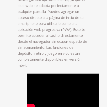
sitio web se adapta perfectamente a
cualquier pantalla. Puedes agregar un
acceso directo a la página de inicio de tu
smartphone para utilizarlo como una
aplicación web progresiva (PWA). Esto te
permite acceder al casino directamente
desde el navegador sin ocupar espacio de
almacenamiento. Las funciones de
depósito, retiro y juego en vivo están
completamente disponibles en versión
móvil.