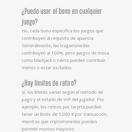
¿Puedo usar el bono en cualquier
juego?
No, cada bono especifica los juegos que
contribuyen al requisito de apuesta.
Generalmente, las tragamonedas
contribuyen al 100%, pero juegos de mesa
como blackjack o ruleta pueden contribuir
menos o estar excluidos.
¿Hay límites de retiro?
Sí, los límites varían según el método de
pago y el estado de VIP del jugador. Por
ejemplo, los retiros por tarjeta pueden
tener un límite de 5.000 € por transacción,
mientras que criptomonedas pueden
permitir montos mayores.