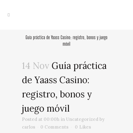
Guía práctica de Yaass Casino: registro, bonos y juego
móvil
14 Nov
Guía práctica
de Yaass Casino:
registro, bonos y
juego móvil
Posted at 00:00h
in
Uncategorized
by
carlos
0 Comments
0
Likes