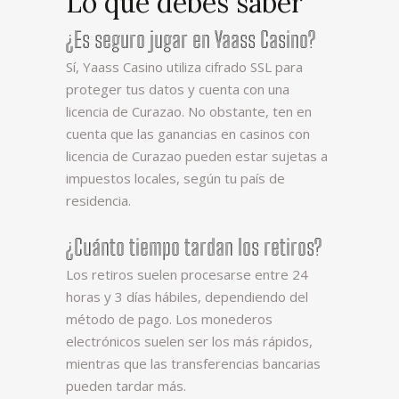
Lo que debes saber
¿Es seguro jugar en Yaass Casino?
Sí, Yaass Casino utiliza cifrado SSL para
proteger tus datos y cuenta con una
licencia de Curazao. No obstante, ten en
cuenta que las ganancias en casinos con
licencia de Curazao pueden estar sujetas a
impuestos locales, según tu país de
residencia.
¿Cuánto tiempo tardan los retiros?
Los retiros suelen procesarse entre 24
horas y 3 días hábiles, dependiendo del
método de pago. Los monederos
electrónicos suelen ser los más rápidos,
mientras que las transferencias bancarias
pueden tardar más.