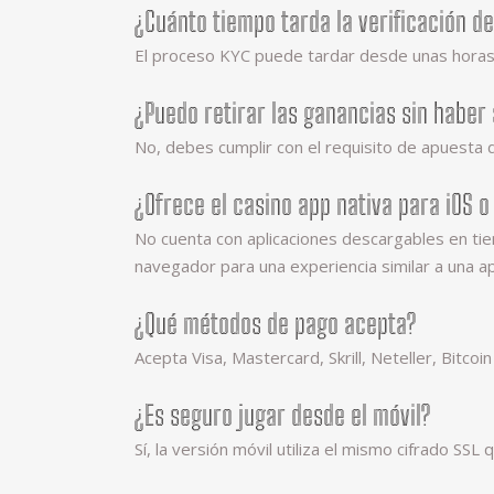
¿Cuánto tiempo tarda la verificación de
El proceso KYC puede tardar desde unas horas 
¿Puedo retirar las ganancias sin haber
No, debes cumplir con el requisito de apuesta d
¿Ofrece el casino app nativa para iOS o
No cuenta con aplicaciones descargables en ti
navegador para una experiencia similar a una a
¿Qué métodos de pago acepta?
Acepta Visa, Mastercard, Skrill, Neteller, Bitcoi
¿Es seguro jugar desde el móvil?
Sí, la versión móvil utiliza el mismo cifrado S