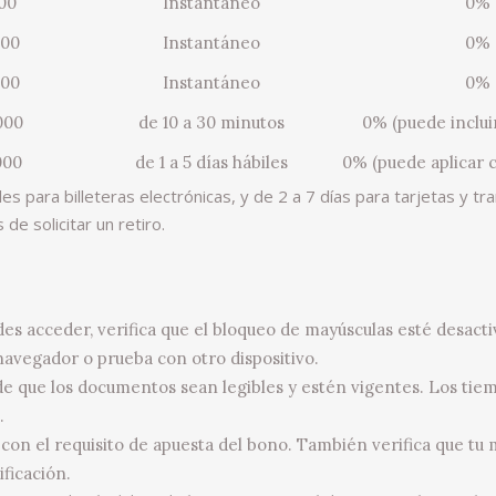
000
Instantáneo
0%
000
Instantáneo
0%
000
Instantáneo
0%
000
de 10 a 30 minutos
0% (puede inclui
000
de 1 a 5 días hábiles
0% (puede aplicar 
les para billeteras electrónicas, y de 2 a 7 días para tarjetas y 
de solicitar un retiro.
es acceder, verifica que el bloqueo de mayúsculas esté desacti
 navegador o prueba con otro dispositivo.
e que los documentos sean legibles y estén vigentes. Los tiem
.
 con el requisito de apuesta del bono. También verifica que tu
ificación.