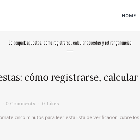
HOME
Goldenpark apuestas: cómo registrarse, calcular apuestas y retirar ganancias
tas: cómo registrarse, calcular 
s
0 Comments
0
Likes
tómate cinco minutos para leer esta lista de verificación: cubre l