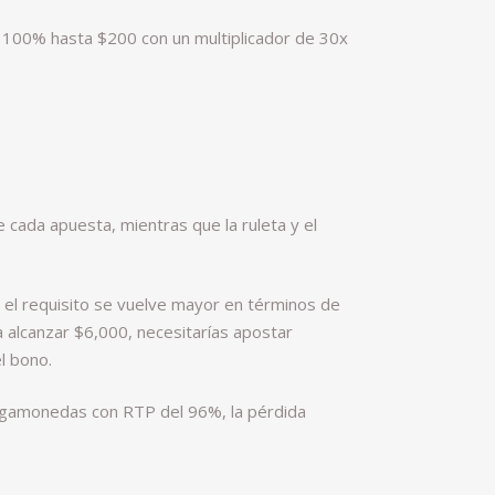
l 100% hasta $200 con un multiplicador de 30x
cada apuesta, mientras que la ruleta y el
 el requisito se vuelve mayor en términos de
ra alcanzar $6,000, necesitarías apostar
l bono.
ragamonedas con RTP del 96%, la pérdida