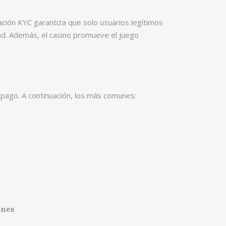
ación KYC garantiza que solo usuarios legítimos
dad. Además, el casino promueve el juego
 pago. A continuación, los más comunes:
ones