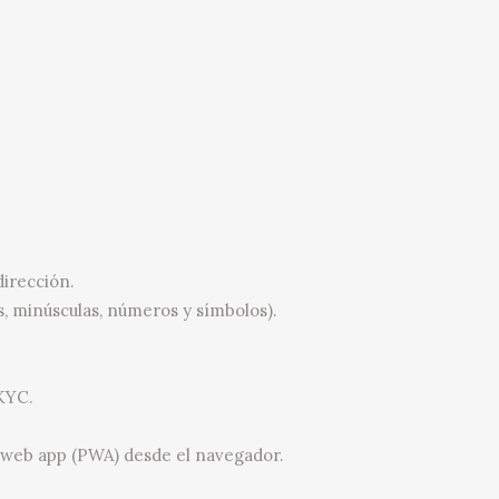
dirección.
, minúsculas, números y símbolos).
 KYC.
e web app (PWA) desde el navegador.