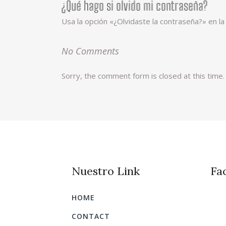
¿Qué hago si olvido mi contraseña?
Usa la opción «¿Olvidaste la contraseña?» en la 
No Comments
Sorry, the comment form is closed at this time.
Nuestro Link
Fa
HOME
CONTACT