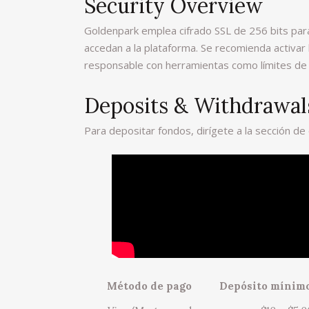
Security Overview
Goldenpark emplea cifrado SSL de 256 bits para
accedan a la plataforma. Se recomienda activar
responsable con herramientas como límites de 
Deposits & Withdrawal
Para depositar fondos, dirígete a la sección de
Método de pago
Depósito míni