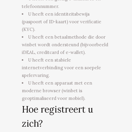
telefoonnummer.
U heeft een identiteitsbewijs
(paspoort of ID-kaart) voor verificatie
(KYC).
U heeft een betaalmethode die door
winbet wordt ondersteund (bijvoorbeeld
iDEAL, creditcard of e-wallet).
U heeft een stabiele
internetverbinding voor een soepele
spelervaring.
U heeft een apparaat met een
moderne browser (winbet is
geoptimaliseerd voor mobiel).
Hoe registreert u
zich?