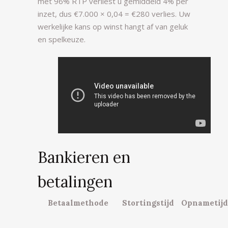
met 96% RTP verliest u gemiddeld 4% per
inzet, dus €7.000 × 0,04 = €280 verlies. Uw
werkelijke kans op winst hangt af van geluk
en spelkeuze.
Bankieren en
betalingen
Betaalmethode
Stortingstijd
Opnametijd