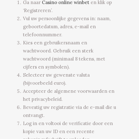
Ga naar
Casino online winbet
en klik op
‘Registreren’.
Vul uw persoonlijke gegevens in: naam,
geboortedatum, adres, e-mail en
telefoonnummer.
Kies een gebruikersnaam en
wachtwoord. Gebruik een sterk
wachtwoord (minimaal 8 tekens, met
cijfers en symbolen).
Selecteer uw gewenste valuta
(bijvoorbeeld euro).
Accepteer de algemene voorwaarden en
het privacybeleid.
Bevestig uw registratie via de e-mail die u
ontvangt.
Log in en voltooi de verificatie door een
kopie van uw ID en een recente