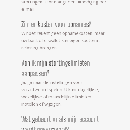
stortingen. U ontvangt een uitnodiging per
e-mail.
Zijn er kosten voor opnames?
Winbet rekent geen opnamekosten, maar
uw bank of e-wallet kan eigen kosten in
rekening brengen.
Kan ik mijn stortingslimieten
aanpassen?
Ja, ga naar de instellingen voor
verantwoord spelen. U kunt dagelijkse,
wekelijkse of maandelijkse limieten
instellen of wijzigen.
Wat gebeurt er als mijn account
wordt geverifieerd?