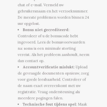
chat of e-mail. Vermeld uw
gebruikersnaam en het verzoeknummer.
De meeste problemen worden binnen 24
uur opgelost.
Bonus niet gecrediteerd:
Controleer of u de bonuscode hebt
ingevoerd. Lees de bonusvoorwaarden
na: soms is een minimale storting
vereist. Als het probleem aanhoudt, neem
dan contact op.
Accountverificatie mislukt:
Upload
de gevraagde documenten opnieuw, zorg
voor goede leesbaarheid. Controleer of
de naam exact overeenkomt met uw
registratie. Vraag ondersteuning als
meerdere pogingen falen.
Technische fout tijdens spel:
Maak