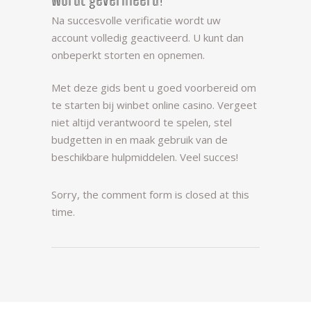
Na succesvolle verificatie wordt uw
account volledig geactiveerd. U kunt dan
onbeperkt storten en opnemen.
Met deze gids bent u goed voorbereid om
te starten bij winbet online casino. Vergeet
niet altijd verantwoord te spelen, stel
budgetten in en maak gebruik van de
beschikbare hulpmiddelen. Veel succes!
Sorry, the comment form is closed at this
time.