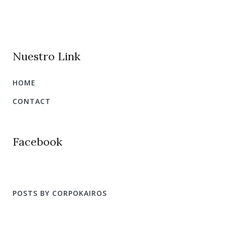
Nuestro Link
HOME
CONTACT
Facebook
POSTS BY CORPOKAIROS