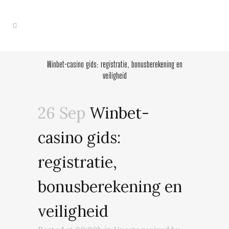
Winbet-casino gids: registratie, bonusberekening en
veiligheid
26 Sep
Winbet-
casino gids:
registratie,
bonusberekening en
veiligheid