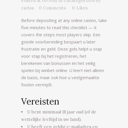
Posted at 00:00h
in
Uncategorized
by
carlos
0 Comments
0
Likes
Before depositing at any online casino, take
five minutes to read this checklist — it
covers the steps most players skip. Een
goede voorbereiding bespaart u later
frustratie en geld. Deze gids helpt u stap
voor stap bij het registreren, het
berekenen van bonussen en het veilig
spelen bij winbet online. U leert niet alleen
de basis, maar ook hoe u veelgemaakte
fouten vermijdt.
Vereisten
U bent minimaal 18 jaar oud (of de
wettelijke leeftijd in uw land).
U heeft een geldig e-mailadres en