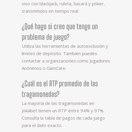
vivo con blackjack, ruleta, bacará y póker,
transmitidos en tiempo real.
¿Qué hago si creo que tengo un
problema de juego?
Utiliza las herramientas de autoexclusión y
límites de depósito. También puedes
contactar a organizaciones como Jugadores
Anónimos o GamCare.
¿Cuál es el RTP promedio de las
tragamonedas?
La mayoría de las tragamonedas en
Jokabet tienen un RTP entre 94% y 97%.
Consulta la tabla de pagos de cada juego
para el dato exacto.