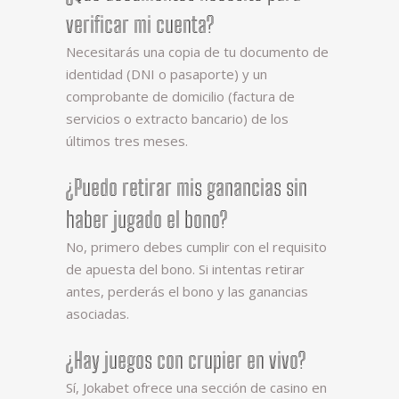
verificar mi cuenta?
Necesitarás una copia de tu documento de
identidad (DNI o pasaporte) y un
comprobante de domicilio (factura de
servicios o extracto bancario) de los
últimos tres meses.
¿Puedo retirar mis ganancias sin
haber jugado el bono?
No, primero debes cumplir con el requisito
de apuesta del bono. Si intentas retirar
antes, perderás el bono y las ganancias
asociadas.
¿Hay juegos con crupier en vivo?
Sí, Jokabet ofrece una sección de casino en