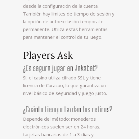
desde la configuración de la cuenta.
También hay límites de tiempo de sesión y
la opción de autoexclusión temporal o
permanente. Utiliza estas herramientas
para mantener el control de tu juego.
Players Ask
¿Es seguro jugar en Jokabet?
Sí, el casino utiliza cifrado SSL y tiene
licencia de Curacao, lo que garantiza un
nivel básico de seguridad y juego justo.
¿Cuánto tiempo tardan los retiros?
Depende del método: monederos
electrónicos suelen ser en 24 horas,
tarjetas bancarias de 1 a 3 días y