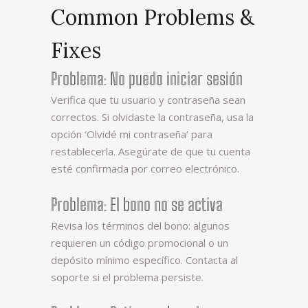
Common Problems &
Fixes
Problema: No puedo iniciar sesión
Verifica que tu usuario y contraseña sean
correctos. Si olvidaste la contraseña, usa la
opción ‘Olvidé mi contraseña’ para
restablecerla. Asegúrate de que tu cuenta
esté confirmada por correo electrónico.
Problema: El bono no se activa
Revisa los términos del bono: algunos
requieren un código promocional o un
depósito mínimo específico. Contacta al
soporte si el problema persiste.