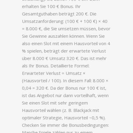
erhalten Sie 100 € Bonus. Ihr
Gesamtguthaben beträgt 200 €. Die
Umsatzanforderung: (100 € + 100 €) × 40
= 8.000 €, die Sie umsetzen müssen, bevor
Sie Gewinne auszahlen können. Wenn Sie
also einen Slot mit einem Hausvorteil von 4
% spielen, beträgt der erwartete Verlust
über 8.000 € Umsatz 320 €. Das ist mehr
als Ihr Bonus. Detaillierte Formel:
Erwarteter Verlust = Umsatz ×
(Hausvorteil / 100). In diesem Fall: 8.000 ×
0,04 = 320 €. Da der Bonus nur 100 € ist,
ist das Angebot nur dann vorteilhaft, wenn
Sie einen Slot mit sehr geringem
Hausvorteil wählen (z. B. Blackjack mit
optimaler Strategie, Hausvorteil ~0,5 %).
Checken Sie immer die Bonusbedingungen:
Manche Spiele zählen nur zu einem