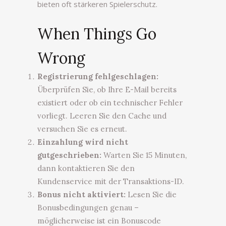
bieten oft stärkeren Spielerschutz.
When Things Go
Wrong
Registrierung fehlgeschlagen:
Überprüfen Sie, ob Ihre E-Mail bereits
existiert oder ob ein technischer Fehler
vorliegt. Leeren Sie den Cache und
versuchen Sie es erneut.
Einzahlung wird nicht
gutgeschrieben:
Warten Sie 15 Minuten,
dann kontaktieren Sie den
Kundenservice mit der Transaktions-ID.
Bonus nicht aktiviert:
Lesen Sie die
Bonusbedingungen genau –
möglicherweise ist ein Bonuscode