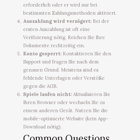
erforderlich oder er wird nur bei
bestimmten Zahlungsmethoden aktiviert.
Auszahlung wird verzögert:
Bei der
ersten Auszahlung ist oft eine
Verifizierung nötig. Reichen Sie Ihre
Dokumente rechtzeitig ein.
Konto gesperrt:
Kontaktieren Sie den
Support und fragen Sie nach dem
genauen Grund. Meistens sind es
fehlende Unterlagen oder Verstöße
gegen die AGB.
Spiele laufen nicht:
Aktualisieren Sie
Ihren Browser oder wechseln Sie zu
einem anderen Gerät. Nutzen Sie die
mobile-optimierte Website (kein App-
Download nötig).
Common Questions