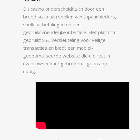
Dit casino onderscheidt zich door een
breed scala aan spellen van topaanbieders,
snelle uitbetalingen en een
gebruiksvriendelijke interface. Het platform
gebruikt SSL-versleuteling voor veilige
transacties en biedt een mobiel-
geoptimaliseerde website die u direct in
uw browser kunt gebruiken – geen app
nodig.