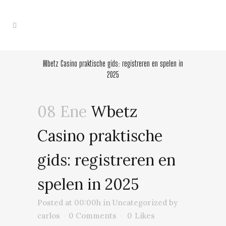
Wbetz Casino praktische gids: registreren en spelen in
2025
08 Ene
Wbetz
Casino praktische
gids: registreren en
spelen in 2025
Posted at 00:00h
in
Uncategorized
by
carlos
0 Comments
0
Likes