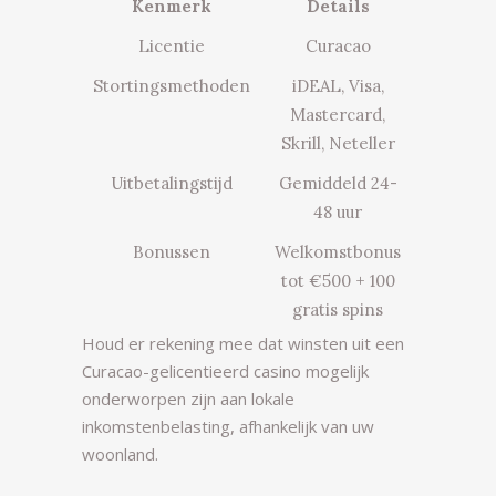
Kenmerk
Details
Licentie
Curacao
Stortingsmethoden
iDEAL, Visa,
Mastercard,
Skrill, Neteller
Uitbetalingstijd
Gemiddeld 24-
48 uur
Bonussen
Welkomstbonus
tot €500 + 100
gratis spins
Houd er rekening mee dat winsten uit een
Curacao-gelicentieerd casino mogelijk
onderworpen zijn aan lokale
inkomstenbelasting, afhankelijk van uw
woonland.