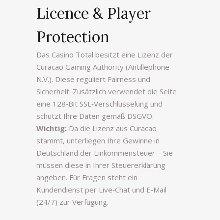
Licence & Player
Protection
Das Casino Total besitzt eine Lizenz der
Curacao Gaming Authority (Antillephone
N.V.). Diese reguliert Fairness und
Sicherheit. Zusätzlich verwendet die Seite
eine 128‑Bit SSL‑Verschlüsselung und
schützt Ihre Daten gemäß DSGVO.
Wichtig:
Da die Lizenz aus Curacao
stammt, unterliegen Ihre Gewinne in
Deutschland der Einkommensteuer – Sie
müssen diese in Ihrer Steuererklärung
angeben. Für Fragen steht ein
Kundendienst per Live‑Chat und E‑Mail
(24/7) zur Verfügung.