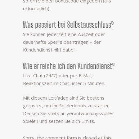
sofern Sie den Bonuscode eingeben (falls
erforderlich).
Was passiert bei Selbstausschluss?
Sie können jederzeit eine Auszeit oder
dauerhafte Sperre beantragen – der
Kundendienst hilft dabei.
Wie erreiche ich den Kundendienst?
Live‑Chat (24/7) oder per E‑Mail;
Reaktionszeit im Chat unter 5 Minuten.
Mit diesem Leitfaden sind Sie bestens
gerüstet, um Ihr Spielerlebnis zu starten.
Denken Sie stets an verantwortungsvolles
Spielen und setzen Sie sich Limits.
Sorry, the comment form is closed at this