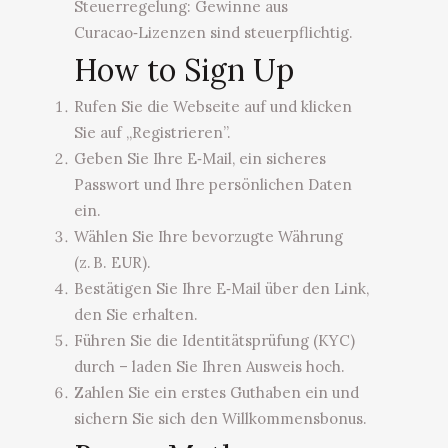
Steuerregelung: Gewinne aus
Curacao‑Lizenzen sind steuerpflichtig.
How to Sign Up
Rufen Sie die Webseite auf und klicken
Sie auf „Registrieren”.
Geben Sie Ihre E‑Mail, ein sicheres
Passwort und Ihre persönlichen Daten
ein.
Wählen Sie Ihre bevorzugte Währung
(z. B. EUR).
Bestätigen Sie Ihre E‑Mail über den Link,
den Sie erhalten.
Führen Sie die Identitätsprüfung (KYC)
durch – laden Sie Ihren Ausweis hoch.
Zahlen Sie ein erstes Guthaben ein und
sichern Sie sich den Willkommensbonus.