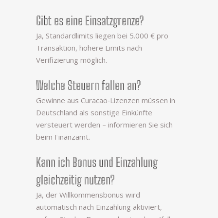
Gibt es eine Einsatzgrenze?
Ja, Standardlimits liegen bei 5.000 € pro
Transaktion, höhere Limits nach
Verifizierung möglich.
Welche Steuern fallen an?
Gewinne aus Curacao‑Lizenzen müssen in
Deutschland als sonstige Einkünfte
versteuert werden – informieren Sie sich
beim Finanzamt.
Kann ich Bonus und Einzahlung
gleichzeitig nutzen?
Ja, der Willkommensbonus wird
automatisch nach Einzahlung aktiviert,