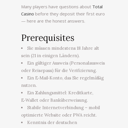
Many players have questions about
Total
Casino
before they deposit their first euro
— here are the honest answers.
Prerequisites
Sie müssen mindestens 18 Jahre alt
sein (21 in einigen Ländern).
Ein gültiger Ausweis (Personalausweis
oder Reisepass) für die Verifizierung.
Ein E‑Mail‑Konto, das Sie regelmäßig
nutzen.
Ein Zahlungsmittel: Kreditkarte,
E‑Wallet oder Banküberweisung.
Stabile Internetverbindung – mobil
optimierte Website oder PWA reicht.
Kenntnis der deutschen