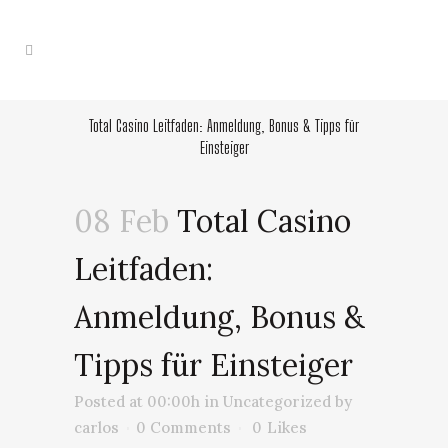
Total Casino Leitfaden: Anmeldung, Bonus & Tipps für
Einsteiger
08 Feb
Total Casino
Leitfaden:
Anmeldung, Bonus &
Tipps für Einsteiger
Posted at 00:00h
in
Uncategorized
by
carlos
0 Comments
0
Likes