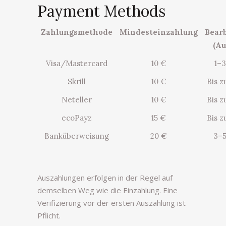
Payment Methods
Zahlungsmethode
Mindesteinzahlung
Bearb
(Au
Visa/Mastercard
10 €
1–
Skrill
10 €
Bis z
Neteller
10 €
Bis z
ecoPayz
15 €
Bis z
Banküberweisung
20 €
3–5
Auszahlungen erfolgen in der Regel auf
demselben Weg wie die Einzahlung. Eine
Verifizierung vor der ersten Auszahlung ist
Pflicht.