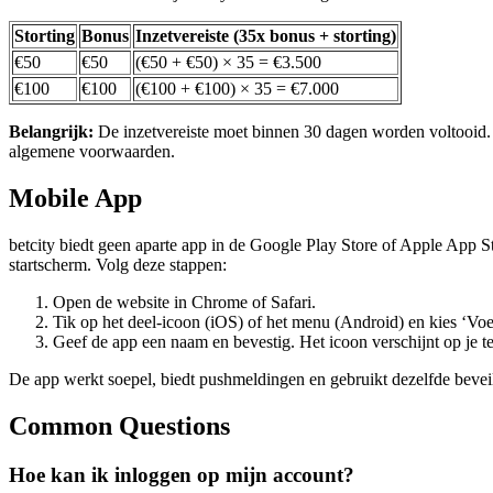
Storting
Bonus
Inzetvereiste (35x bonus + storting)
€50
€50
(€50 + €50) × 35 = €3.500
€100
€100
(€100 + €100) × 35 = €7.000
Belangrijk:
De inzetvereiste moet binnen 30 dagen worden voltooid. Al
algemene voorwaarden.
Mobile App
betcity biedt geen aparte app in de Google Play Store of Apple App St
startscherm. Volg deze stappen:
Open de website in Chrome of Safari.
Tik op het deel-icoon (iOS) of het menu (Android) en kies ‘Voe
Geef de app een naam en bevestig. Het icoon verschijnt op je t
De app werkt soepel, biedt pushmeldingen en gebruikt dezelfde beveil
Common Questions
Hoe kan ik inloggen op mijn account?