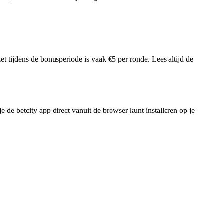
t tijdens de bonusperiode is vaak €5 per ronde. Lees altijd de
de betcity app direct vanuit de browser kunt installeren op je