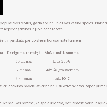
p populārākos slotus, galda spēles un dzīvās kazino spēles. Platfo
 nepieciešamības lejupielādēt lietotni.
šeit ir pārskats par tipiskiem bonusu noteikumiem:
ba
Derīguma termiņš
Maksimālā summa
30 dienas
Līdz 200€
7 dienas
Līdz 50 griezieniem
30 dienas
Līdz 100€
ikti ar ienākuma nodokli atkarībā no jūsu dzīvesvietas, tāpēc pirm
o licence, kas nozīmē, ka spēle ir legāla, bet laimesti var būt apliek