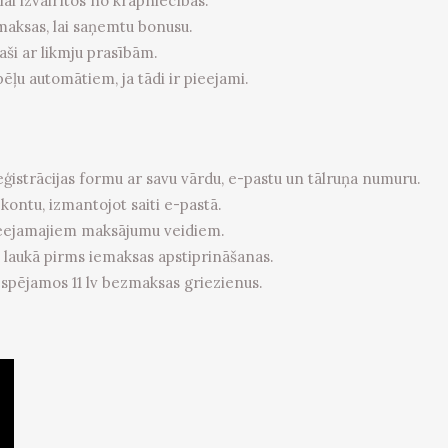
, lai izvairītos no krāpniecības.
emaksas, lai saņemtu bonusu.
aši ar likmju prasībām.
ēļu automātiem, ja tādi ir pieejami.
reģistrācijas formu ar savu vārdu, e-pastu un tālruņa numuru.
 kontu, izmantojot saiti e-pastā.
ieejamajiem maksājumu veidiem.
sa laukā pirms iemaksas apstiprināšanas.
espējamos 11 lv bezmaksas griezienus.