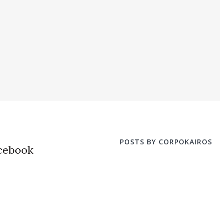
POSTS BY CORPOKAIROS
cebook