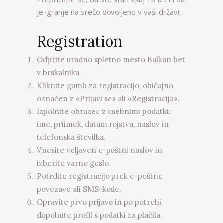
je igranje na srečo dovoljeno v vaši državi.
Registration
Odprite uradno spletno mesto Balkan bet
v brskalniku.
Kliknite gumb za registracijo, običajno
označen z «Prijavi se» ali «Registracija».
Izpolnite obrazec z osebnimi podatki:
ime, priimek, datum rojstva, naslov in
telefonska številka.
Vnesite veljaven e-poštni naslov in
izberite varno geslo.
Potrdite registracijo prek e-poštne
povezave ali SMS-kode.
Opravite prvo prijavo in po potrebi
dopolnite profil s podatki za plačila.