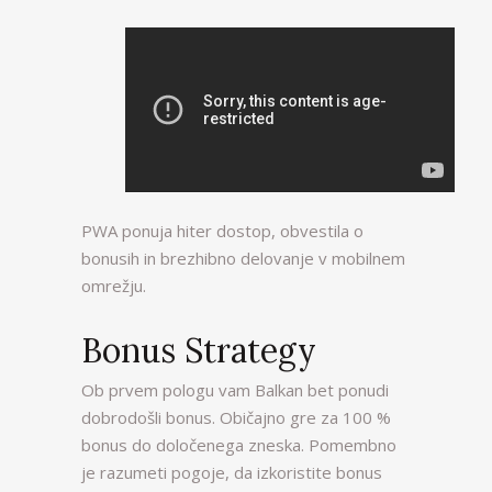
PWA ponuja hiter dostop, obvestila o
bonusih in brezhibno delovanje v mobilnem
omrežju.
Bonus Strategy
Ob prvem pologu vam Balkan bet ponudi
dobrodošli bonus. Običajno gre za 100 %
bonus do določenega zneska. Pomembno
je razumeti pogoje, da izkoristite bonus