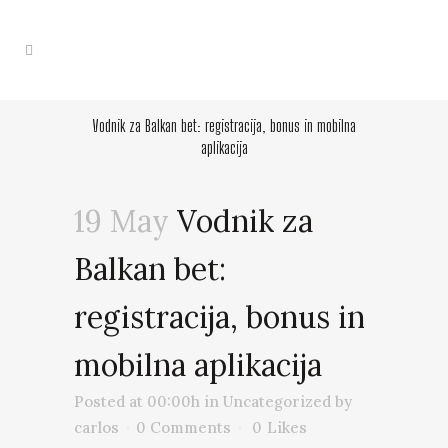
Vodnik za Balkan bet: registracija, bonus in mobilna
aplikacija
19 May
Vodnik za
Balkan bet:
registracija, bonus in
mobilna aplikacija
Posted at 00:00h
in
Uncategorized
by
carlos
0 Comments
0
Likes