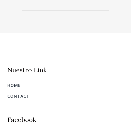
Nuestro Link
HOME
CONTACT
Facebook