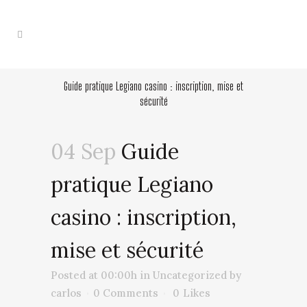
Guide pratique Legiano casino : inscription, mise et
sécurité
04 Sep
Guide
pratique Legiano
casino : inscription,
mise et sécurité
Posted at 00:00h
in
Uncategorized
by
carlos
0 Comments
0
Likes