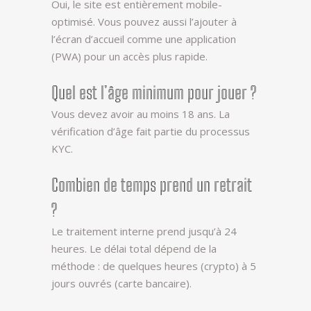
Oui, le site est entièrement mobile-
optimisé. Vous pouvez aussi l’ajouter à
l’écran d’accueil comme une application
(PWA) pour un accès plus rapide.
Quel est l’âge minimum pour jouer ?
Vous devez avoir au moins 18 ans. La
vérification d’âge fait partie du processus
KYC.
Combien de temps prend un retrait
?
Le traitement interne prend jusqu’à 24
heures. Le délai total dépend de la
méthode : de quelques heures (crypto) à 5
jours ouvrés (carte bancaire).