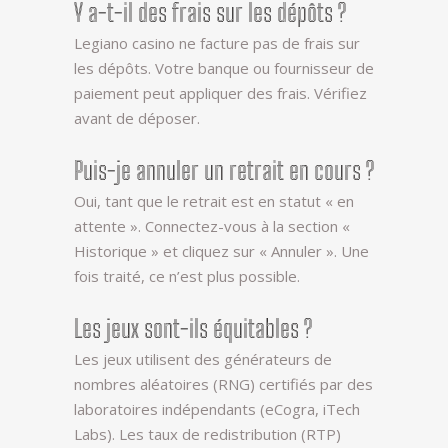
Y a-t-il des frais sur les dépôts ?
Legiano casino ne facture pas de frais sur
les dépôts. Votre banque ou fournisseur de
paiement peut appliquer des frais. Vérifiez
avant de déposer.
Puis-je annuler un retrait en cours ?
Oui, tant que le retrait est en statut « en
attente ». Connectez-vous à la section «
Historique » et cliquez sur « Annuler ». Une
fois traité, ce n’est plus possible.
Les jeux sont-ils équitables ?
Les jeux utilisent des générateurs de
nombres aléatoires (RNG) certifiés par des
laboratoires indépendants (eCogra, iTech
Labs). Les taux de redistribution (RTP)