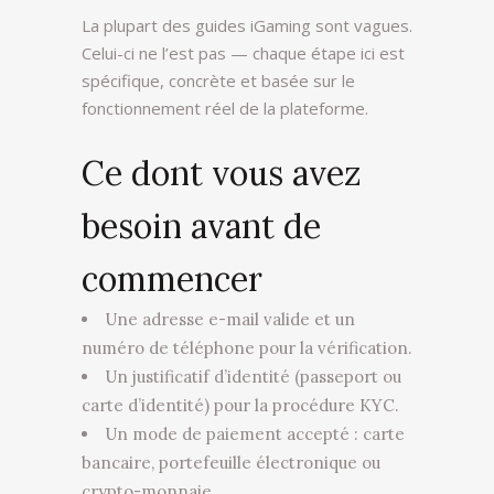
La plupart des guides iGaming sont vagues.
Celui-ci ne l’est pas — chaque étape ici est
spécifique, concrète et basée sur le
fonctionnement réel de la plateforme.
Ce dont vous avez
besoin avant de
commencer
Une adresse e-mail valide et un
numéro de téléphone pour la vérification.
Un justificatif d’identité (passeport ou
carte d’identité) pour la procédure KYC.
Un mode de paiement accepté : carte
bancaire, portefeuille électronique ou
crypto-monnaie.