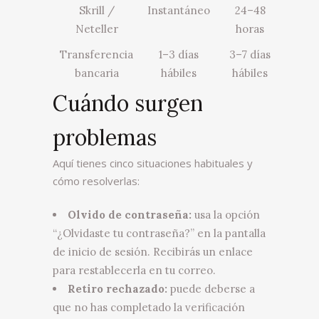
Skrill /
Instantáneo
24–48
Neteller
horas
Transferencia
1–3 días
3–7 días
bancaria
hábiles
hábiles
Cuándo surgen
problemas
Aquí tienes cinco situaciones habituales y
cómo resolverlas:
Olvido de contraseña:
usa la opción
“¿Olvidaste tu contraseña?” en la pantalla
de inicio de sesión. Recibirás un enlace
para restablecerla en tu correo.
Retiro rechazado:
puede deberse a
que no has completado la verificación