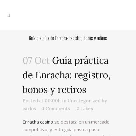
Guía práctica de Enracha: registro, bonos y retiros
07 Oct
Guía práctica
de Enracha: registro,
bonos y retiros
Posted at 00:00h
in
Uncategorized
by
carlos
0 Comments
0
Likes
Enracha casino
se destaca en un mercado
competitivo, y esta guía paso a paso