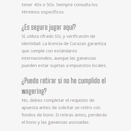
tener 40x o 50x. Siempre consulta los
términos específicos.
¿Es seguro jugar aquí?
Sí, utiliza cifrado SSL y verificación de
identidad. La licencia de Curazao garantiza
que cumple con estándares
internacionales, aunque las ganancias
pueden estar sujetas a impuestos locales.
¿Puedo retirar si no he cumplido el
wagering?
No, debes completar el requisito de
apuesta antes de solicitar un retiro con
fondos de bono. Si retiras antes, perderás
el bono y las ganancias asociadas.