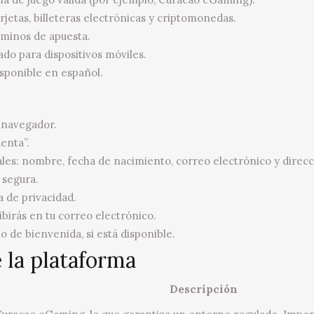
rjetas, billeteras electrónicas y criptomonedas.
rminos de apuesta.
ado para dispositivos móviles.
isponible en español.
u navegador.
enta”.
les: nombre, fecha de nacimiento, correo electrónico y direcc
 segura.
a de privacidad.
ibirás en tu correo electrónico.
o de bienvenida, si está disponible.
 la plataforma
Descripción