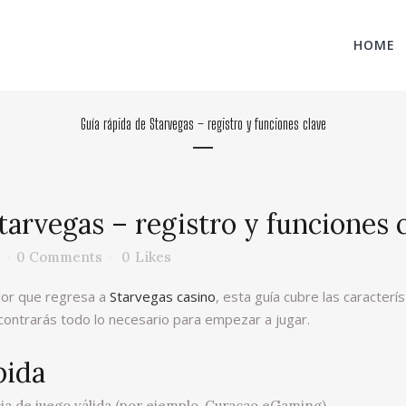
HOME
Guía rápida de Starvegas – registro y funciones clave
tarvegas – registro y funciones 
s
0 Comments
0
Likes
ador que regresa a
Starvegas casino
, esta guía cubre las caracter
contrarás todo lo necesario para empezar a jugar.
pida
cia de juego válida (por ejemplo, Curacao eGaming).