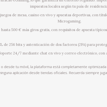
Curacao eGaming, lo que garantiza un entorno regulado. Import
impuestos locales según tu país de residencia
uegos de mesa, casino en vivo y apuestas deportivas, con tít
Microgaming.
hasta 500 € más giros gratis, con requisitos de apuesta típico
L de 256 bits y autenticación de dos factores (2FA) para proteg
oporte 24/7 mediante chat en vivo y correo electrónico, con 
 o desde tu móvil, la plataforma está completamente optimizada 
inguna aplicación desde tiendas oficiales. Recuerda siempre jug