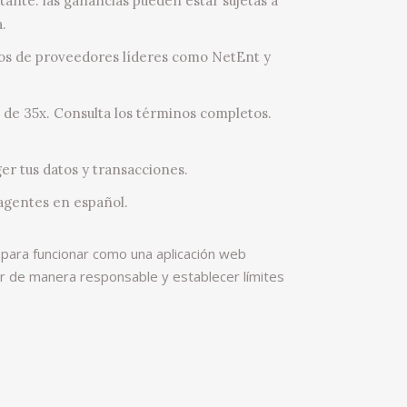
ante: las ganancias pueden estar sujetas a
.
ulos de proveedores líderes como NetEnt y
s de 35x. Consulta los términos completos.
er tus datos y transacciones.
agentes en español.
para funcionar como una aplicación web
ar de manera responsable y establecer límites