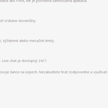
adače ako PWA, nie je potrebná samostatná aplikácia.
och vrátane slovenčiny.
é, týždenné alebo mesačné limity.
. Live chat je dostupný 24/7.
svoje šance na úspech. Nezabudnite hrať zodpovedne a využívať 