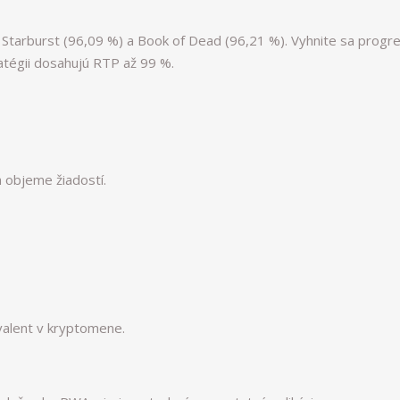
, Starburst (96,09 %) a Book of Dead (96,21 %). Vyhnite sa prog
ratégii dosahujú RTP až 99 %.
m objeme žiadostí.
valent v kryptomene.