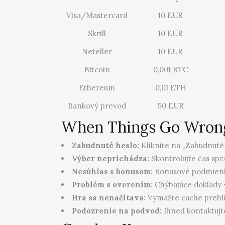
Visa/Mastercard
10 EUR
Skrill
10 EUR
Neteller
10 EUR
Bitcoin
0,001 BTC
Ethereum
0,01 ETH
Bankový prevod
50 EUR
When Things Go Wron
Zabudnuté heslo:
Kliknite na „Zabudnuté h
Výber neprichádza:
Skontrolujte čas spr
Nesúhlas s bonusom:
Bonusové podmienky
Problém s overením:
Chýbajúce doklady –
Hra sa nenačítava:
Vymažte cache prehlia
Podozrenie na podvod:
Ihneď kontaktujt