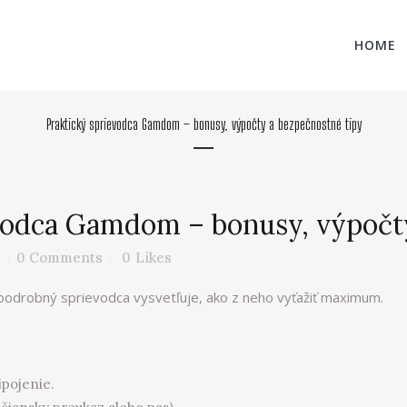
HOME
Praktický sprievodca Gamdom – bonusy, výpočty a bezpečnostné tipy
vodca Gamdom – bonusy, výpočty
s
0 Comments
0
Likes
podrobný sprievodca vysvetľuje, ako z neho vyťažiť maximum.
ipojenie.