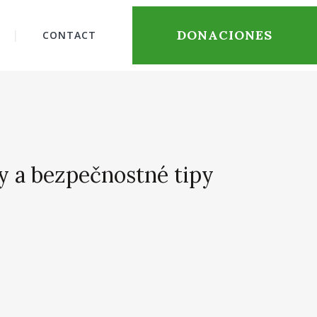
DONACIONES
CONTACT
 a bezpečnostné tipy