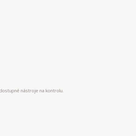
dostupné nástroje na kontrolu.