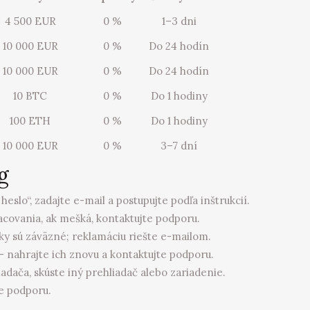
4 500 EUR
0 %
1–3 dni
10 000 EUR
0 %
Do 24 hodín
10 000 EUR
0 %
Do 24 hodín
10 BTC
0 %
Do 1 hodiny
100 ETH
0 %
Do 1 hodiny
10 000 EUR
0 %
3–7 dní
g
eslo“, zadajte e-mail a postupujte podľa inštrukcií.
acovania, ak mešká, kontaktujte podporu.
 sú záväzné; reklamáciu riešte e-mailom.
 nahrajte ich znovu a kontaktujte podporu.
dača, skúste iný prehliadač alebo zariadenie.
e podporu.