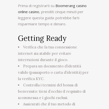
Prima di registrarti su
Boomerang casino
online casino
, prenditi cinque minuti per
leggere questa guida: potrebbe farti
risparmiare tempo e denaro.
Getting Ready
Verifica che la tua connessione
internet sia stabile per evitare
interruzioni durante il gioco.
Prepara un documento d’identità
valido (passaporto o carta d’identità) per
la verifica KYC.
Controlla i termini del bonus di
benvenuto: tieni d’occhio il requisito di
scommessa e i giochi esclusi.
Assicurati che il tuo metodo di