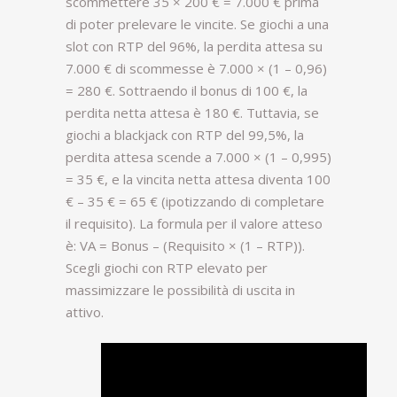
scommettere 35 × 200 € = 7.000 € prima
di poter prelevare le vincite. Se giochi a una
slot con RTP del 96%, la perdita attesa su
7.000 € di scommesse è 7.000 × (1 – 0,96)
= 280 €. Sottraendo il bonus di 100 €, la
perdita netta attesa è 180 €. Tuttavia, se
giochi a blackjack con RTP del 99,5%, la
perdita attesa scende a 7.000 × (1 – 0,995)
= 35 €, e la vincita netta attesa diventa 100
€ – 35 € = 65 € (ipotizzando di completare
il requisito). La formula per il valore atteso
è: VA = Bonus – (Requisito × (1 – RTP)).
Scegli giochi con RTP elevato per
massimizzare le possibilità di uscita in
attivo.