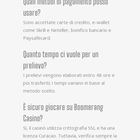
Quali metodi di pagamento posso
usare?
Sono accettate carte di credito, e-wallet
come Skrill e Neteller, bonifico bancario e
Paysafecard.
Quanto tempo ci vuole per un
prelievo?
I prelievi vengono elaborati entro 48 ore e
poi trasferiti; i tempi variano in base al
metodo scelto.
È sicuro giocare su Boomerang
Casino?
Sì, il casinò utilizza crittografia SSL e ha una
licenza Curacao. Tuttavia, verifica sempre la