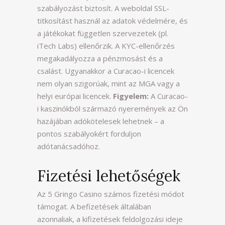
szabályozást biztosít. A weboldal SSL-
titkosítást használ az adatok védelmére, és
a játékokat független szervezetek (pl.
iTech Labs) ellenőrzik. A KYC-ellenőrzés
megakadályozza a pénzmosást és a
csalást. Ugyanakkor a Curacao-i licencek
nem olyan szigorúak, mint az MGA vagy a
helyi európai licencek.
Figyelem:
A Curacao-
i kaszinókból származó nyeremények az Ön
hazájában adókötelesek lehetnek – a
pontos szabályokért forduljon
adótanácsadóhoz.
Fizetési lehetőségek
Az 5 Gringo Casino számos fizetési módot
támogat. A befizetések általában
azonnaliak, a kifizetések feldolgozási ideje