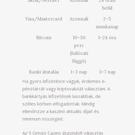
Skrill/Neteller
Azonnali
24 órán
belül
Visa/Mastercard
Azonnali
2–5
munkanap
Bitcoin
10–30
1–24 óra
perc
(hálózati
függő)
Banki átutalás
1–3 nap
3–7 nap
Ha gyors kifizetésre vágyik, érdemes e-
pénztárcát vagy kriptovalutát választani. A
bankkártyás kifizetések lassabbak, de
széles körben elfogadottak. Mindig
ellenőrizze a kaszinó aktuális díjait és
minimum összegeit.
Az 5 Gringo Casino átgondolt választás