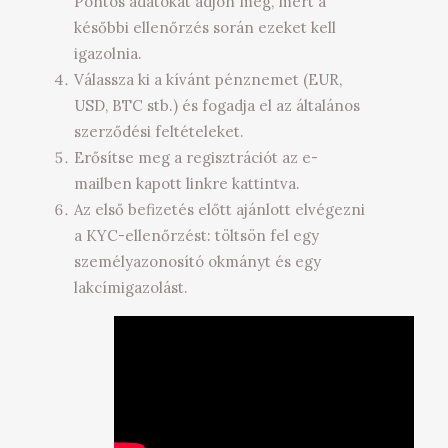
Pontos adatokat adjon meg, mert a
későbbi ellenőrzés során ezeket kell
igazolnia.
Válassza ki a kívánt pénznemet (EUR,
USD, BTC stb.) és fogadja el az általános
szerződési feltételeket.
Erősítse meg a regisztrációt az e-
mailben kapott linkre kattintva.
Az első befizetés előtt ajánlott elvégezni
a KYC-ellenőrzést: töltsön fel egy
személyazonosító okmányt és egy
lakcímigazolást.