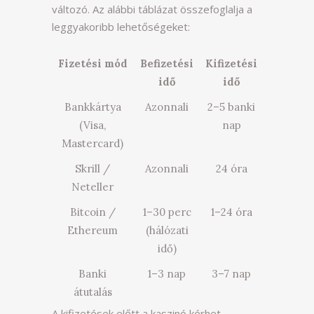
változó. Az alábbi táblázat összefoglalja a
leggyakoribb lehetőségeket:
Fizetési mód
Befizetési
Kifizetési
idő
idő
Bankkártya
Azonnali
2–5 banki
(Visa,
nap
Mastercard)
Skrill /
Azonnali
24 óra
Neteller
Bitcoin /
1–30 perc
1–24 óra
Ethereum
(hálózati
idő)
Banki
1–3 nap
3–7 nap
átutalás
A kifizetések előtt a kaszinó kérhet