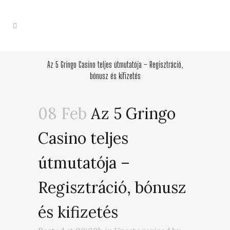
Az 5 Gringo Casino teljes útmutatója – Regisztráció,
bónusz és kifizetés
08 Feb
Az 5 Gringo
Casino teljes
útmutatója –
Regisztráció, bónusz
és kifizetés