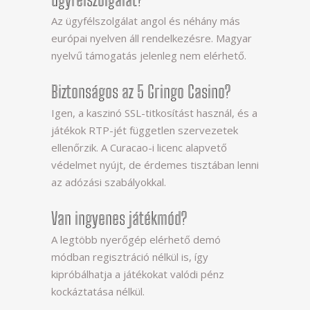
Az ügyfélszolgálat angol és néhány más
európai nyelven áll rendelkezésre. Magyar
nyelvű támogatás jelenleg nem elérhető.
Biztonságos az 5 Gringo Casino?
Igen, a kaszinó SSL-titkosítást használ, és a
játékok RTP-jét független szervezetek
ellenőrzik. A Curacao-i licenc alapvető
védelmet nyújt, de érdemes tisztában lenni
az adózási szabályokkal.
Van ingyenes játékmód?
A legtöbb nyerőgép elérhető demó
módban regisztráció nélkül is, így
kipróbálhatja a játékokat valódi pénz
kockáztatása nélkül.