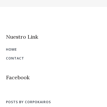
Nuestro Link
HOME
CONTACT
Facebook
POSTS BY CORPOKAIROS