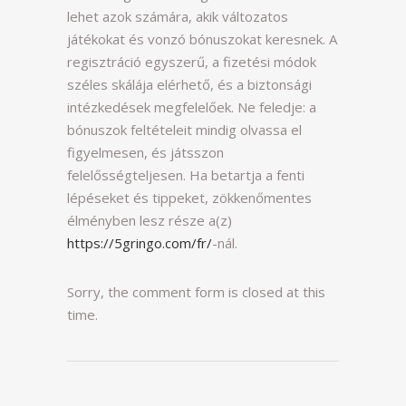
lehet azok számára, akik változatos
játékokat és vonzó bónuszokat keresnek. A
regisztráció egyszerű, a fizetési módok
széles skálája elérhető, és a biztonsági
intézkedések megfelelőek. Ne feledje: a
bónuszok feltételeit mindig olvassa el
figyelmesen, és játsszon
felelősségteljesen. Ha betartja a fenti
lépéseket és tippeket, zökkenőmentes
élményben lesz része a(z)
https://5gringo.com/fr/
-nál.
Sorry, the comment form is closed at this
time.