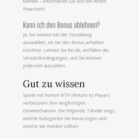
können – informieren Sie sich bei Ihrem
Finanzamt.
Kann ich den Bonus ablehnen?
Ja, Sie können bei der Einzahlung
auswählen, ob Sie den Bonus erhalten
möchten. Lehnen Sie ihn ab, entfallen die
Umsatzbedingungen, und Sie können
jederzeit auszahlen.
Gut zu wissen
Spiele mit hohem RTP (Return to Player)
verbessern Ihre langfristigen
Gewinnchancen. Die folgende Tabelle zeigt,
welche Kategorien Sie bevorzugen und
welche Sie meiden sollten: