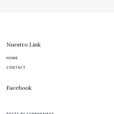
Nuestro Link
HOME
CONTACT
Facebook
POSTS BY CORPOKAIROS