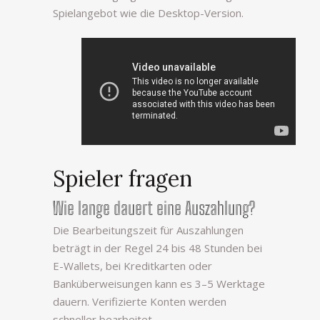
Spielangebot wie die Desktop-Version.
Spieler fragen
Wie lange dauert eine Auszahlung?
Die Bearbeitungszeit für Auszahlungen
beträgt in der Regel 24 bis 48 Stunden bei
E-Wallets, bei Kreditkarten oder
Banküberweisungen kann es 3–5 Werktage
dauern. Verifizierte Konten werden
schneller bearbeitet.