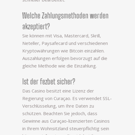
Welche Zahlungsmethoden werden
akzeptiert?
Sie können mit Visa, Mastercard, Skrill,
Neteller, Paysafecard und verschiedenen
Kryptowährungen wie Bitcoin einzahlen.
Auszahlungen erfolgen bevorzugt auf die
gleiche Methode wie die Einzahlung.
Ist der fezbet sicher?
Das Casino besitzt eine Lizenz der
Regierung von Curaçao. Es verwendet SSL-
Verschlüsselung, um Ihre Daten zu
schützen. Beachten Sie jedoch, dass
Gewinne aus Curaçao-lizenzierten Casinos
in Ihrem Wohnsitzland steuerpflichtig sein