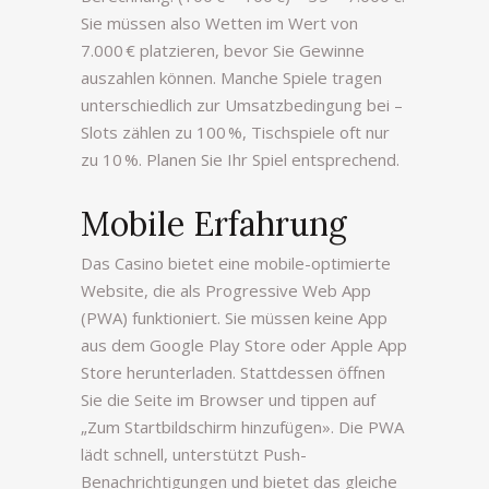
Sie müssen also Wetten im Wert von
7.000 € platzieren, bevor Sie Gewinne
auszahlen können. Manche Spiele tragen
unterschiedlich zur Umsatzbedingung bei –
Slots zählen zu 100 %, Tischspiele oft nur
zu 10 %. Planen Sie Ihr Spiel entsprechend.
Mobile Erfahrung
Das Casino bietet eine mobile-optimierte
Website, die als Progressive Web App
(PWA) funktioniert. Sie müssen keine App
aus dem Google Play Store oder Apple App
Store herunterladen. Stattdessen öffnen
Sie die Seite im Browser und tippen auf
„Zum Startbildschirm hinzufügen». Die PWA
lädt schnell, unterstützt Push-
Benachrichtigungen und bietet das gleiche