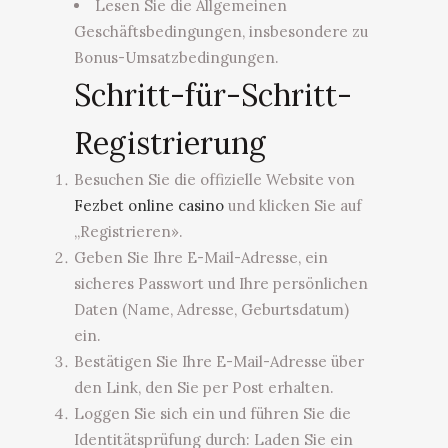
Lesen Sie die Allgemeinen
Geschäftsbedingungen, insbesondere zu
Bonus-Umsatzbedingungen.
Schritt-für-Schritt-
Registrierung
Besuchen Sie die offizielle Website von
Fezbet online casino
und klicken Sie auf
„Registrieren».
Geben Sie Ihre E-Mail-Adresse, ein
sicheres Passwort und Ihre persönlichen
Daten (Name, Adresse, Geburtsdatum)
ein.
Bestätigen Sie Ihre E-Mail-Adresse über
den Link, den Sie per Post erhalten.
Loggen Sie sich ein und führen Sie die
Identitätsprüfung durch: Laden Sie ein