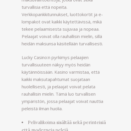
turvallisia että nopeita.
Verkkopankkitunnukset, luottokortit ja e-
lompakot ovat kaikki käytettävissä, mikä
tekee pelaamisesta sujuvaa ja nopeaa.
Pelaajat voivat olla rauhallisin mielin, sillä
heidän maksunsa käsitellään turvallisesti.
Lucky Casino:n pyrkimys pelaajien
turvallisuuteen näkyy myös heidän
käytännöissään. Kasino varmistaa, että
kaikki maksutapahtumat suojataan
huolellisesti, ja pelaajat voivat pelata
rauhallisin mielin. Tämä luo turvallisen
ympäristön, jossa pelaajat voivat nauttia
peleistä ilman huolia.
Pelivalikoima sisältää sekä perinteisiä
että moderneja pelejä.