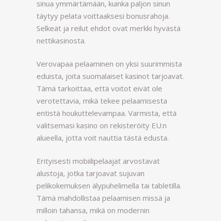
sinua ymmärtämään, kuinka paljon sinun
täytyy pelata voittaaksesi bonusrahoja.
Selkeät ja reilut ehdot ovat merkki hyvästä
nettikasinosta.
Verovapaa pelaaminen on yksi suurimmista
eduista, joita suomalaiset kasinot tarjoavat.
Tämä tarkoittaa, että voitot eivät ole
verotettavia, mikä tekee pelaamisesta
entistä houkuttelevampaa. Varmista, että
valitsemasi kasino on rekisteröity EU:n
alueella, jotta voit nauttia tästä edusta.
Erityisesti mobiilipelaajat arvostavat
alustoja, jotka tarjoavat sujuvan
pelikokemuksen älypuhelimella tai tabletilla.
Tämä mahdollistaa pelaamisen missä ja
milloin tahansa, mikä on modernin