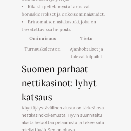
Rikasta pelielämystä tarjoavat
bonuskierrokset ja erikoisominaisuudet.
Erinomainen asiakastuki, joka on
tavoitettavissa helposti.
Ominaisuus
Tieto
Turnauskalenteri
Ajankohtaiset ja
tulevat kilpailut
Suomen parhaat
nettikasinot: lyhyt
katsaus
Käyttäjäystävällinen alusta on tärkeä osa
nettikasinokokemusta. Hyvin suunniteltu
alusta helpottaa pelaamista ja tekee siitä
miellyttävää. Sen on oltava