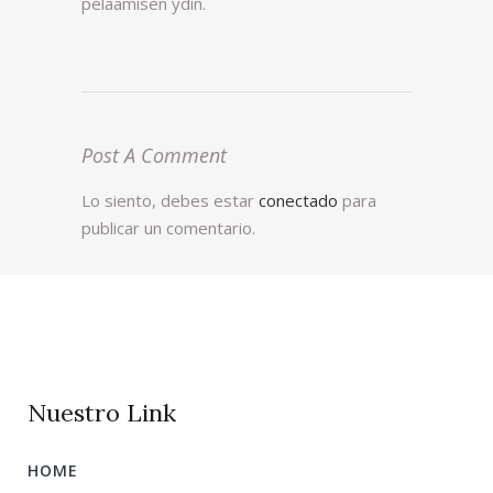
pelaamisen ydin.
Post A Comment
Lo siento, debes estar
conectado
para
publicar un comentario.
Nuestro Link
HOME