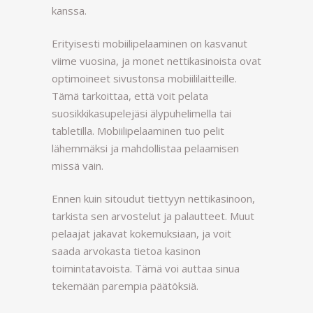
kanssa.
Erityisesti mobiilipelaaminen on kasvanut
viime vuosina, ja monet nettikasinoista ovat
optimoineet sivustonsa mobiililaitteille.
Tämä tarkoittaa, että voit pelata
suosikkikasupelejäsi älypuhelimella tai
tabletilla. Mobiilipelaaminen tuo pelit
lähemmäksi ja mahdollistaa pelaamisen
missä vain.
Ennen kuin sitoudut tiettyyn nettikasinoon,
tarkista sen arvostelut ja palautteet. Muut
pelaajat jakavat kokemuksiaan, ja voit
saada arvokasta tietoa kasinon
toimintatavoista. Tämä voi auttaa sinua
tekemään parempia päätöksiä.