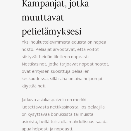
Kampanjat, jotka
muuttavat
pelielämyksesi
Yksi houkuttelevimmista eduista on nopea
nosto. Pelaajat arvostavat, että voitot
siirtyvät heidän tileilleen nopeasti.
Nettikasinot, jotka tarjoavat nopeat nostot,
ovat erityisen suosittuja pelaajien
keskuudessa, sillä raha on aina helpompi
käyttää heti.
Jatkuva asiakaspalvelu on merkki
luotettavasta nettikasinosta. Jos pelaajilla
on kysyttävää bonuksista tai muista
asioista, heillä tulisi olla mahdollisuus saada
apua helposti ja nopeasti.