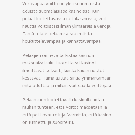
Verovapaa voitto on yksi suurimmista
eduista suomalaisissa kasinoissa. Kun
pelaat luotettavassa nettikasinossa, voit
nauttia voitoistasi ilman ylimääräisiä veroja.
Tämä tekee pelaamisesta entistä
houkuttelevampaa ja kannattavampaa.
Pelaajien on hyvä tarkistaa kasinon
maksuaikataulu. Luotettavat kasinot
ilmoittavat selvästi, kuinka kauan nostot
kestävät. Tämä auttaa sinua ymmärtämään,
mitä odottaa ja milloin voit saada voittojasi.
Pelaaminen luotettavalla kasinolla antaa
rauhan tunteen, että voitot maksetaan ja
että pelit ovat reiluja. Varmista, että kasino
on tunnettu ja suositeltu.