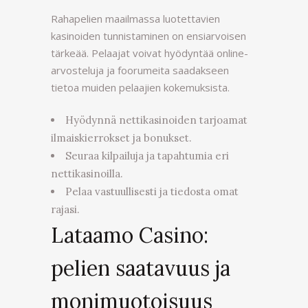
Rahapelien maailmassa luotettavien
kasinoiden tunnistaminen on ensiarvoisen
tärkeää. Pelaajat voivat hyödyntää online-
arvosteluja ja foorumeita saadakseen
tietoa muiden pelaajien kokemuksista.
Hyödynnä nettikasinoiden tarjoamat
ilmaiskierrokset ja bonukset.
Seuraa kilpailuja ja tapahtumia eri
nettikasinoilla.
Pelaa vastuullisesti ja tiedosta omat
rajasi.
Lataamo Casino:
pelien saatavuus ja
monimuotoisuus