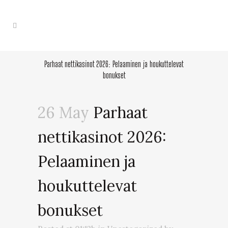
Parhaat nettikasinot 2026: Pelaaminen ja houkuttelevat
bonukset
26 May
Parhaat
nettikasinot 2026:
Pelaaminen ja
houkuttelevat
bonukset