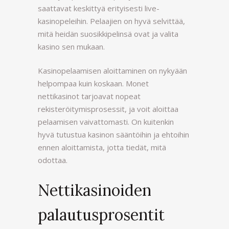
saattavat keskittyä erityisesti live-
kasinopeleihin. Pelaajien on hyvä selvittää,
mitä heidän suosikkipelinsä ovat ja valita
kasino sen mukaan.
Kasinopelaamisen aloittaminen on nykyään
helpompaa kuin koskaan. Monet
nettikasinot tarjoavat nopeat
rekisteröitymisprosessit, ja voit aloittaa
pelaamisen vaivattomasti. On kuitenkin
hyvä tutustua kasinon sääntöihin ja ehtoihin
ennen aloittamista, jotta tiedät, mitä
odottaa.
Nettikasinoiden
palautusprosentit