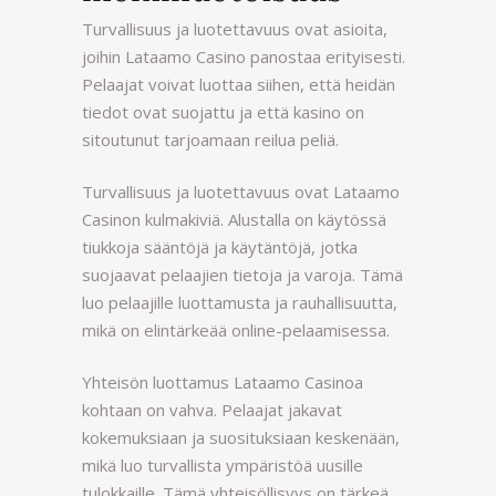
Turvallisuus ja luotettavuus ovat asioita,
joihin Lataamo Casino panostaa erityisesti.
Pelaajat voivat luottaa siihen, että heidän
tiedot ovat suojattu ja että kasino on
sitoutunut tarjoamaan reilua peliä.
Turvallisuus ja luotettavuus ovat Lataamo
Casinon kulmakiviä. Alustalla on käytössä
tiukkoja sääntöjä ja käytäntöjä, jotka
suojaavat pelaajien tietoja ja varoja. Tämä
luo pelaajille luottamusta ja rauhallisuutta,
mikä on elintärkeää online-pelaamisessa.
Yhteisön luottamus Lataamo Casinoa
kohtaan on vahva. Pelaajat jakavat
kokemuksiaan ja suosituksiaan keskenään,
mikä luo turvallista ympäristöä uusille
tulokkaille. Tämä yhteisöllisyys on tärkeä