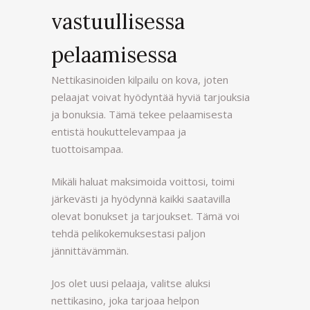
vastuullisessa
pelaamisessa
Nettikasinoiden kilpailu on kova, joten
pelaajat voivat hyödyntää hyviä tarjouksia
ja bonuksia. Tämä tekee pelaamisesta
entistä houkuttelevampaa ja
tuottoisampaa.
Mikäli haluat maksimoida voittosi, toimi
järkevästi ja hyödynnä kaikki saatavilla
olevat bonukset ja tarjoukset. Tämä voi
tehdä pelikokemuksestasi paljon
jännittävämmän.
Jos olet uusi pelaaja, valitse aluksi
nettikasino, joka tarjoaa helpon