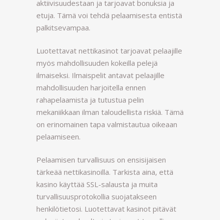
aktiivisuudestaan ja tarjoavat bonuksia ja
etuja. Tämä voi tehdä pelaamisesta entistä
palkitsevampaa.
Luotettavat nettikasinot tarjoavat pelaajille
myös mahdollisuuden kokeilla pelejä
ilmaiseksi. Ilmaispelit antavat pelaajille
mahdollisuuden harjoitella ennen
rahapelaamista ja tutustua pelin
mekaniikkaan ilman taloudellista riskiä. Tämä
on erinomainen tapa valmistautua oikeaan
pelaamiseen.
Pelaamisen turvallisuus on ensisijaisen
tärkeää nettikasinoilla. Tarkista aina, että
kasino käyttää SSL-salausta ja muita
turvallisuusprotokollia suojatakseen
henkilötietosi. Luotettavat kasinot pitävät