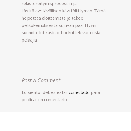
rekisteröitymisprosessin ja
käyttäjäystävällisen käyttöliittymän. Tämä
helpottaa aloittamista ja tekee
pelikokemuksesta sujuvampaa. Hyvin
suunnitellut kasinot houkuttelevat uusia
pelaajia.
Post A Comment
Lo siento, debes estar
conectado
para
publicar un comentario.